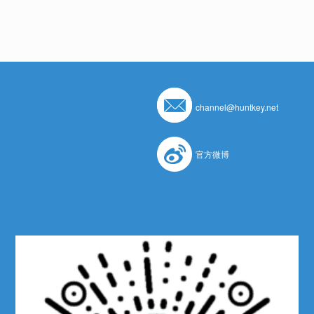
channel@huntkey.net
官方微博