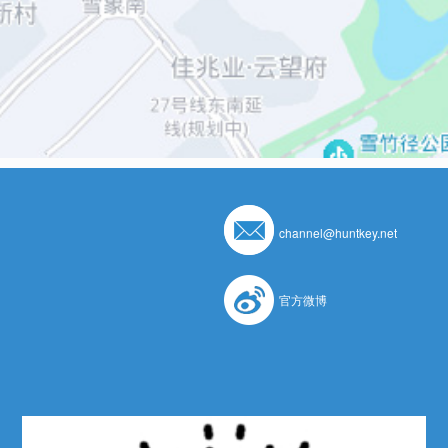
channel@huntkey.net
官方微博