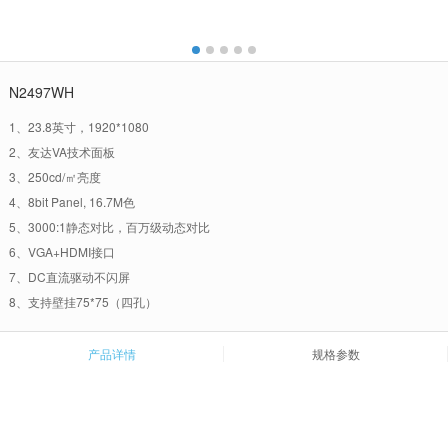
N2497WH
1、23.8英寸，1920*1080
2、友达VA技术面板
3、250cd/㎡亮度
4、8bit Panel, 16.7M色
5、3000:1静态对比，百万级动态对比
6、VGA+HDMI接口
7、DC直流驱动不闪屏
8、支持壁挂75*75（四孔）
产品详情
规格参数