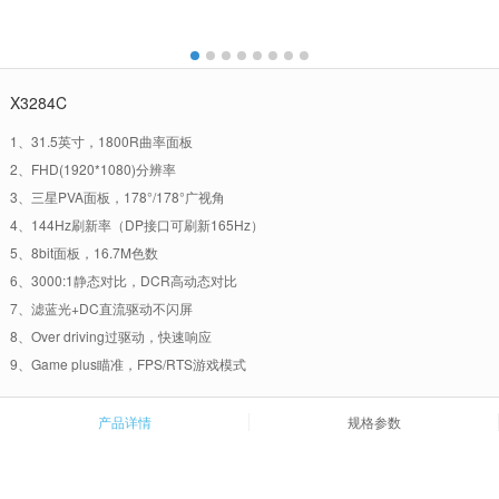
X3284C
1、31.5英寸，1800R曲率面板
2、FHD(1920*1080)分辨率
3、三星PVA面板，178°/178°广视角
4、144Hz刷新率（DP接口可刷新165Hz）
5、8bit面板，16.7M色数
6、3000:1静态对比，DCR高动态对比
7、滤蓝光+DC直流驱动不闪屏
8、Over driving过驱动，快速响应
9、Game plus瞄准，FPS/RTS游戏模式
产品详情
规格参数