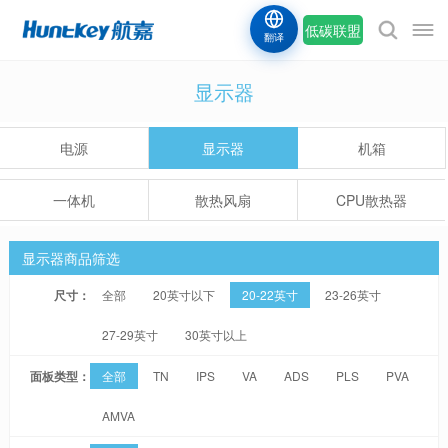
低碳联盟
翻译
显示器
电源
显示器
机箱
一体机
散热风扇
CPU散热器
显示器商品筛选
尺寸：
全部
20英寸以下
20-22英寸
23-26英寸
27-29英寸
30英寸以上
面板类型：
全部
TN
IPS
VA
ADS
PLS
PVA
AMVA