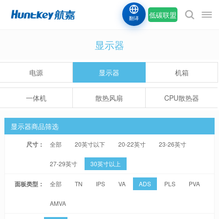
低碳联盟
翻译
显示器
电源
显示器
机箱
一体机
散热风扇
CPU散热器
显示器商品筛选
尺寸：
全部
20英寸以下
20-22英寸
23-26英寸
27-29英寸
30英寸以上
面板类型：
全部
TN
IPS
VA
ADS
PLS
PVA
AMVA