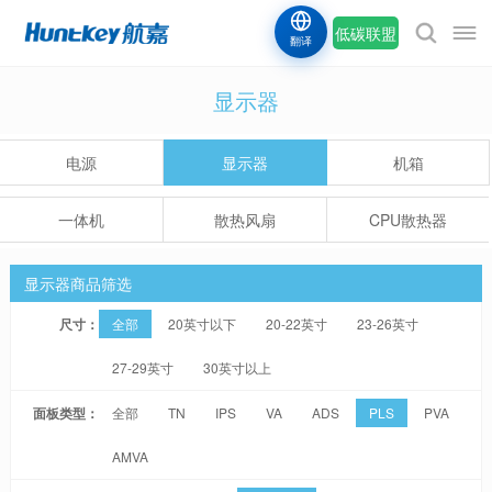
低碳联盟
翻译
显示器
电源
显示器
机箱
一体机
散热风扇
CPU散热器
显示器商品筛选
尺寸：
全部
20英寸以下
20-22英寸
23-26英寸
27-29英寸
30英寸以上
面板类型：
全部
TN
IPS
VA
ADS
PLS
PVA
AMVA