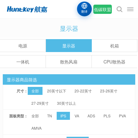
低碳联盟
翻译
显示器
电源
显示器
机箱
一体机
散热风扇
CPU散热器
显示器商品筛选
尺寸：
全部
20英寸以下
20-22英寸
23-26英寸
27-29英寸
30英寸以上
面板类型：
全部
TN
IPS
VA
ADS
PLS
PVA
AMVA