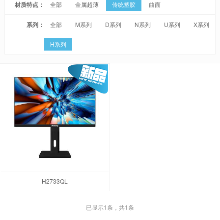
材质特点：
全部
金属超薄
传统塑胶
曲面
系列：
全部
M系列
D系列
N系列
U系列
X系列
H系列
H2733QL
已显示
1
条，共1条