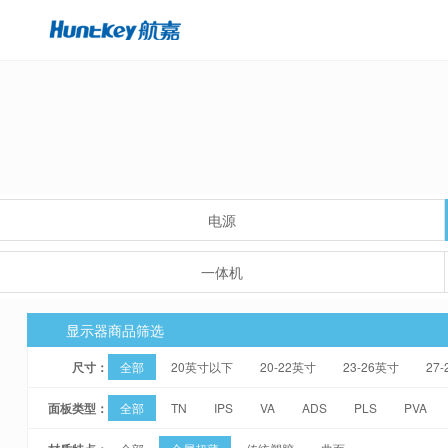
电源
一体机
显示器商品筛选
尺寸：
全部
20英寸以下
20-22英寸
23-26英寸
27
面板类型：
全部
TN
IPS
VA
ADS
PLS
PVA