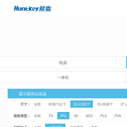
电源
一体机
显示器商品筛选
尺寸：
全部
20英寸以下
20-22英寸
23-26英寸
27
面板类型：
全部
TN
IPS
VA
ADS
PLS
PVA