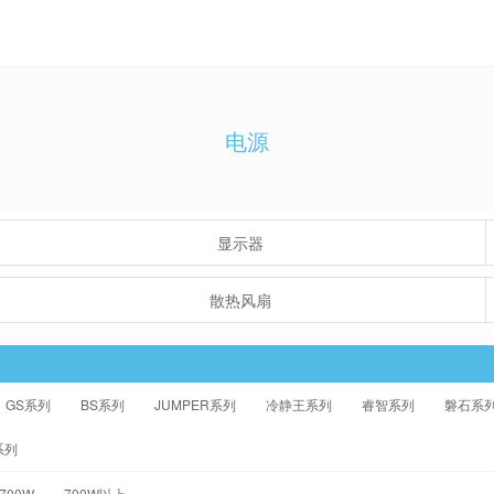
电源
显示器
散热风扇
GS系列
BS系列
JUMPER系列
冷静王系列
睿智系列
磐石系
系列
-700W
700W以上