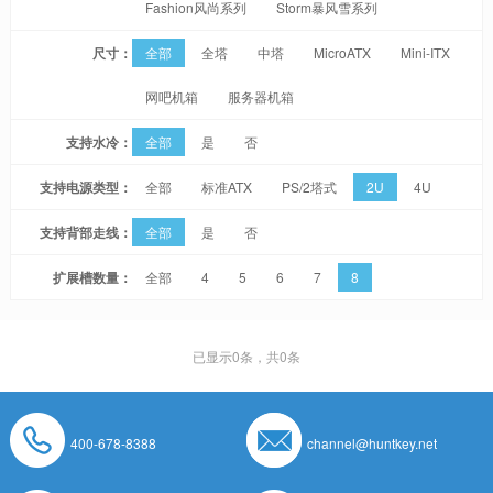
Fashion风尚系列
Storm暴风雪系列
尺寸：
全部
全塔
中塔
MicroATX
Mini-ITX
网吧机箱
服务器机箱
支持水冷：
全部
是
否
支持电源类型：
全部
标准ATX
PS/2塔式
2U
4U
支持背部走线：
全部
是
否
扩展槽数量：
全部
4
5
6
7
8
已显示
0
条，共0条
400-678-8388
channel@huntkey.net