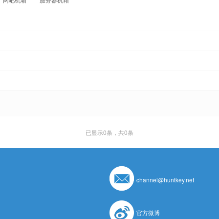
已显示
0
条，共0条
channel@huntkey.net
官方微博