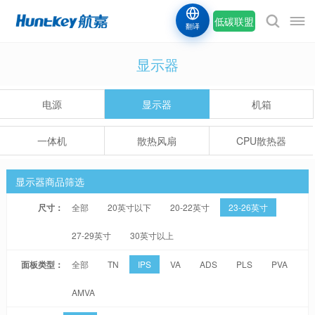
低碳联盟
翻译
显示器
电源
显示器
机箱
一体机
散热风扇
CPU散热器
显示器商品筛选
尺寸：
全部
20英寸以下
20-22英寸
23-26英寸
27-29英寸
30英寸以上
面板类型：
全部
TN
IPS
VA
ADS
PLS
PVA
AMVA