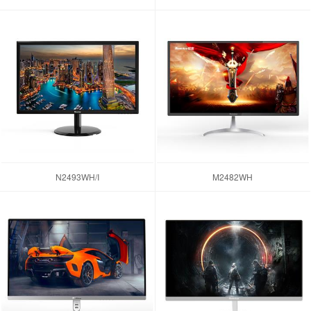
N2493WH/I
M2482WH