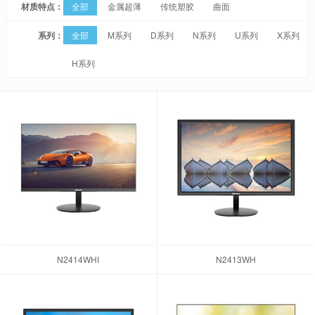
材质特点：
全部
金属超薄
传统塑胶
曲面
系列：
全部
M系列
D系列
N系列
U系列
X系列
H系列
N2414WHI
N2413WH