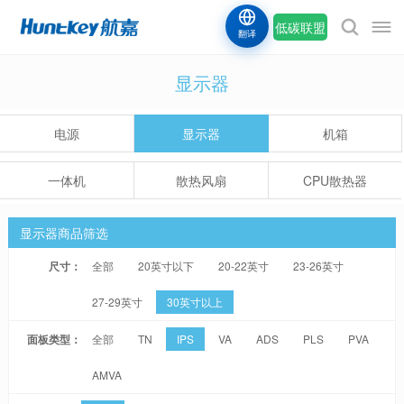
低碳联盟
翻译
显示器
电源
显示器
机箱
一体机
散热风扇
CPU散热器
显示器商品筛选
尺寸：
全部
20英寸以下
20-22英寸
23-26英寸
27-29英寸
30英寸以上
面板类型：
全部
TN
IPS
VA
ADS
PLS
PVA
AMVA