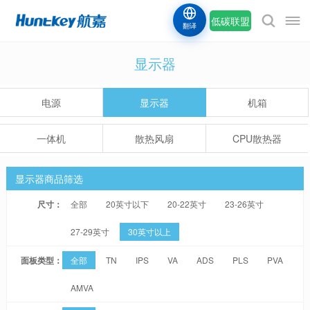
低碳联盟
翻译
显示器
电源
显示器
机箱
一体机
散热风扇
CPU散热器
显示器商品筛选
尺寸：
全部
20英寸以下
20-22英寸
23-26英寸
27-29英寸
30英寸以上
面板类型：
全部
TN
IPS
VA
ADS
PLS
PVA
AMVA