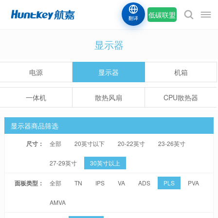
低碳联盟
翻译
显示器
电源
显示器
机箱
一体机
散热风扇
CPU散热器
显示器商品筛选
尺寸：
全部
20英寸以下
20-22英寸
23-26英寸
27-29英寸
30英寸以上
面板类型：
全部
TN
IPS
VA
ADS
PLS
PVA
AMVA