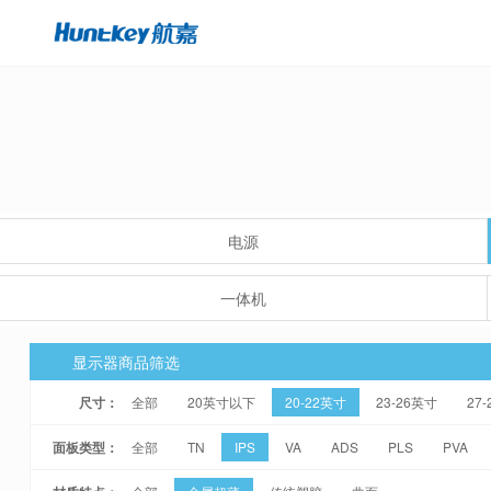
电源
一体机
显示器商品筛选
尺寸：
全部
20英寸以下
20-22英寸
23-26英寸
27
面板类型：
全部
TN
IPS
VA
ADS
PLS
PVA