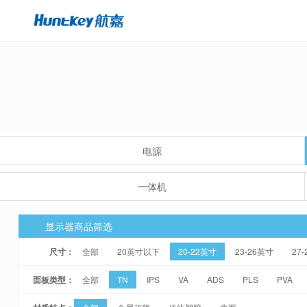
电源
一体机
显示器商品筛选
尺寸：
全部
20英寸以下
20-22英寸
23-26英寸
27
面板类型：
全部
TN
IPS
VA
ADS
PLS
PVA