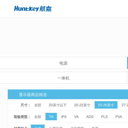
电源
一体机
显示器商品筛选
尺寸：
全部
20英寸以下
20-22英寸
23-26英寸
27
面板类型：
全部
TN
IPS
VA
ADS
PLS
PVA