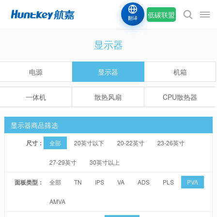
低碳联盟
翻译
显示器
电源
显示器
机箱
一体机
散热风扇
CPU散热器
显示器商品筛选
尺寸：
全部
20英寸以下
20-22英寸
23-26英寸
27-29英寸
30英寸以上
面板类型：
全部
TN
IPS
VA
ADS
PLS
PVA
AMVA