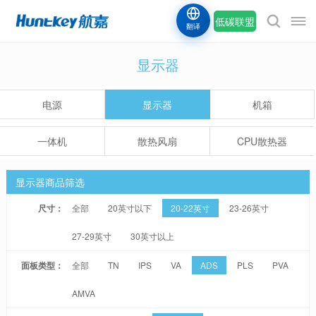
低碳联盟
翻译
显示器
电源
显示器
机箱
一体机
散热风扇
CPU散热器
显示器商品筛选
尺寸：
全部
20英寸以下
20-22英寸
23-26英寸
27-29英寸
30英寸以上
面板类型：
全部
TN
IPS
VA
ADS
PLS
PVA
AMVA