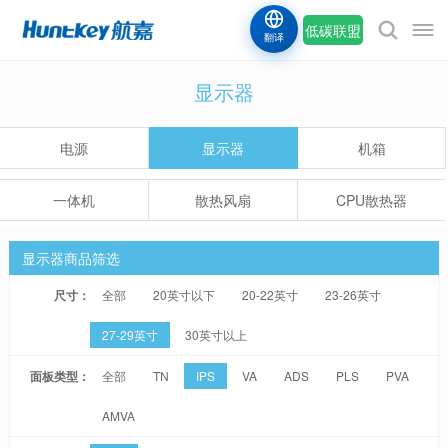
低碳联盟
翻译
显示器
电源
显示器
机箱
一体机
散热风扇
CPU散热器
显示器商品筛选
尺寸：
全部
20英寸以下
20-22英寸
23-26英寸
27-29英寸
30英寸以上
面板类型：
全部
TN
IPS
VA
ADS
PLS
PVA
AMVA