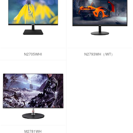
N2705WHI
N2793WH（/WT）
M2781WH