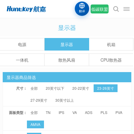
低碳联盟
翻译
显示器
电源
显示器
机箱
一体机
散热风扇
CPU散热器
显示器商品筛选
尺寸：
全部
20英寸以下
20-22英寸
23-26英寸
27-29英寸
30英寸以上
面板类型：
全部
TN
IPS
VA
ADS
PLS
PVA
AMVA