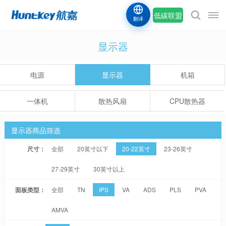
低碳联盟
翻译
显示器
电源
显示器
机箱
一体机
散热风扇
CPU散热器
显示器商品筛选
尺寸：
全部
20英寸以下
20-22英寸
23-26英寸
27-29英寸
30英寸以上
面板类型：
全部
TN
IPS
VA
ADS
PLS
PVA
AMVA