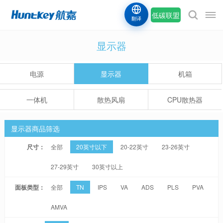
低碳联盟
翻译
显示器
电源
显示器
机箱
一体机
散热风扇
CPU散热器
显示器商品筛选
尺寸：
全部
20英寸以下
20-22英寸
23-26英寸
27-29英寸
30英寸以上
面板类型：
全部
TN
IPS
VA
ADS
PLS
PVA
AMVA