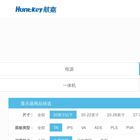
电源
一体机
显示器商品筛选
尺寸：
全部
20英寸以下
20-22英寸
23-26英寸
27
面板类型：
全部
TN
IPS
VA
ADS
PLS
PVA