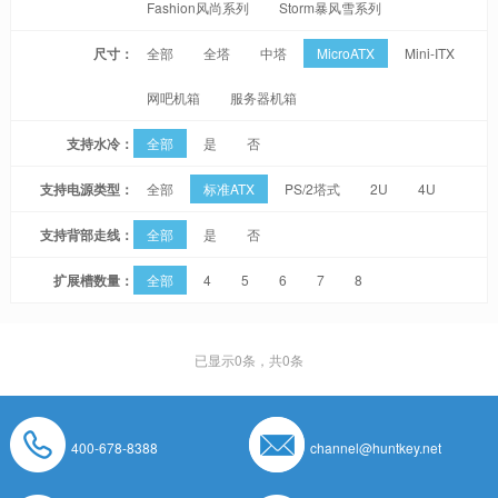
Fashion风尚系列
Storm暴风雪系列
尺寸：
全部
全塔
中塔
MicroATX
Mini-ITX
网吧机箱
服务器机箱
支持水冷：
全部
是
否
支持电源类型：
全部
标准ATX
PS/2塔式
2U
4U
支持背部走线：
全部
是
否
扩展槽数量：
全部
4
5
6
7
8
已显示
0
条，共0条
400-678-8388
channel@huntkey.net