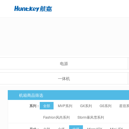
电源
一体机
机箱商品筛选
系列：
全部
MVP系列
GX系列
GS系列
星宿
Fashion风尚系列
Storm暴风雪系列
尺寸：
全部
全塔
中塔
MicroATX
Mini-ITX