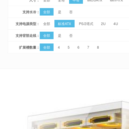
支持水冷：
全部
是
否
支持电源类型：
全部
标准ATX
PS/2塔式
2U
4U
支持背部走线：
全部
是
否
扩展槽数量：
全部
4
5
6
7
8