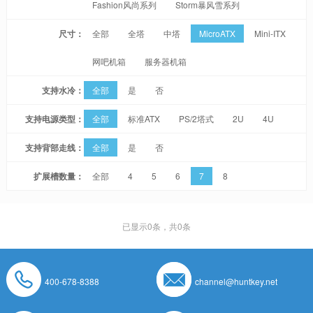
Fashion风尚系列
Storm暴风雪系列
尺寸：
全部
全塔
中塔
MicroATX
Mini-ITX
网吧机箱
服务器机箱
支持水冷：
全部
是
否
支持电源类型：
全部
标准ATX
PS/2塔式
2U
4U
支持背部走线：
全部
是
否
扩展槽数量：
全部
4
5
6
7
8
已显示
0
条，共0条
400-678-8388
channel@huntkey.net