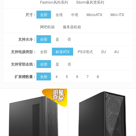
Fashion风尚系列
Storm暴风雪系列
尺寸：
全部
全塔
中塔
MicroATX
Mini-ITX
网吧机箱
服务器机箱
支持水冷：
全部
是
否
支持电源类型：
全部
标准ATX
PS/2塔式
2U
4U
支持背部走线：
全部
是
否
扩展槽数量：
全部
4
5
6
7
8