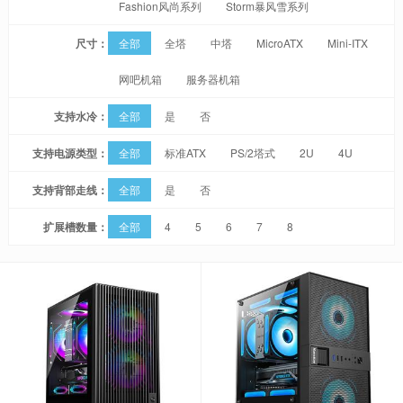
Fashion风尚系列
Storm暴风雪系列
尺寸：
全部
全塔
中塔
MicroATX
Mini-ITX
网吧机箱
服务器机箱
支持水冷：
全部
是
否
支持电源类型：
全部
标准ATX
PS/2塔式
2U
4U
支持背部走线：
全部
是
否
扩展槽数量：
全部
4
5
6
7
8