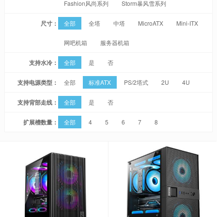
Fashion风尚系列
Storm暴风雪系列
尺寸：
全部
全塔
中塔
MicroATX
Mini-ITX
网吧机箱
服务器机箱
支持水冷：
全部
是
否
支持电源类型：
全部
标准ATX
PS/2塔式
2U
4U
支持背部走线：
全部
是
否
扩展槽数量：
全部
4
5
6
7
8