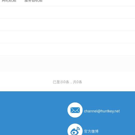
已显示
0
条，共0条
channel@huntkey.net
官方微博