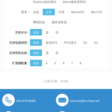
Fashion风尚系列
Storm暴风雪系列
尺寸：
全部
全塔
中塔
MicroATX
Mini-ITX
网吧机箱
服务器机箱
支持水冷：
全部
是
否
支持电源类型：
全部
标准ATX
PS/2塔式
2U
4U
支持背部走线：
全部
是
否
扩展槽数量：
全部
4
5
6
7
8
已显示
0
条，共0条
400-678-8388
channel@huntkey.net