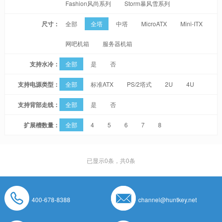
Fashion风尚系列
Storm暴风雪系列
尺寸：
全部
全塔
中塔
MicroATX
Mini-ITX
网吧机箱
服务器机箱
支持水冷：
全部
是
否
支持电源类型：
全部
标准ATX
PS/2塔式
2U
4U
支持背部走线：
全部
是
否
扩展槽数量：
全部
4
5
6
7
8
已显示
0
条，共0条
400-678-8388
channel@huntkey.net