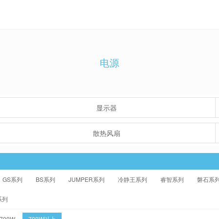
电源
显示器
散热风扇
GS系列
BS系列
JUMPER系列
冷静王系列
睿智系列
磐石系
系列
-700W
700W以上