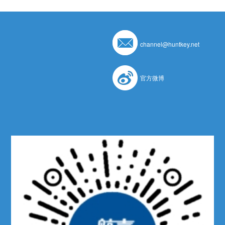
channel@huntkey.net
官方微博