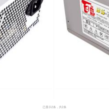
已显示
2
条，共2条