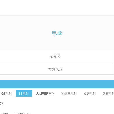
电源
显示器
散热风扇
GS系列
BS系列
JUMPER系列
冷静王系列
睿智系列
磐石系
系列
-700W
700W以上