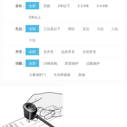
全长：
全部
无线
2米以下
2-2.9米
3-4.9米
5米以上
孔位：
全部
三位及以下
四位
五位
六位
八位
十位
开关：
全部
无开关
总控开关
分控开关
功能：
全部
USB充电
防雷保护
过载保护
儿童保护门
大功率插座
其他