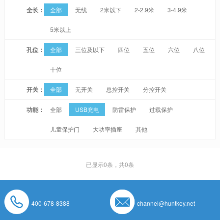
全长：
全部
无线
2米以下
2-2.9米
3-4.9米
5米以上
孔位：
全部
三位及以下
四位
五位
六位
八位
十位
开关：
全部
无开关
总控开关
分控开关
功能：
全部
USB充电
防雷保护
过载保护
儿童保护门
大功率插座
其他
已显示
0
条，共0条
400-678-8388
channel@huntkey.net