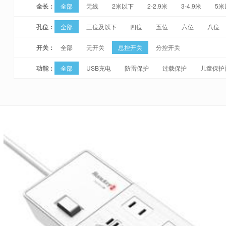
全长：
全部
无线
2米以下
2-2.9米
3-4.9米
5米
孔位：
全部
三位及以下
四位
五位
六位
八位
开关：
全部
无开关
总控开关
分控开关
功能：
全部
USB充电
防雷保护
过载保护
儿童保护